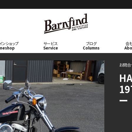
BARNFIN
インショップ
サービス
ブログ
会
ineshop
Service
Columns
Abo
D
お問合
HA
19
ー