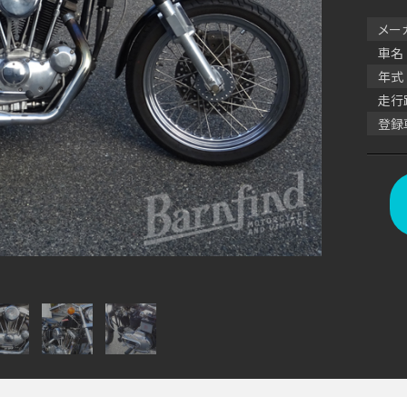
メー
車名
年式
走行
登録