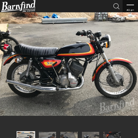

メニュー
BARNFI
ND