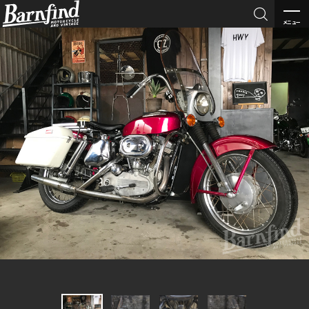

メニュー
BARNFI
ND