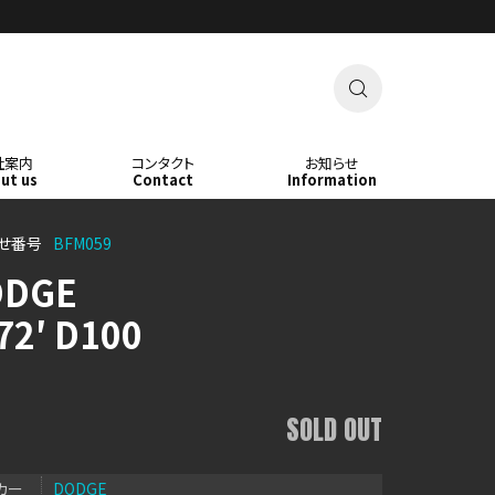

社案内
コンタクト
お知らせ
ut us
Contact
Information
せ番号
BFM059
ODGE
72′ D100
SOLD OUT
カー
DODGE