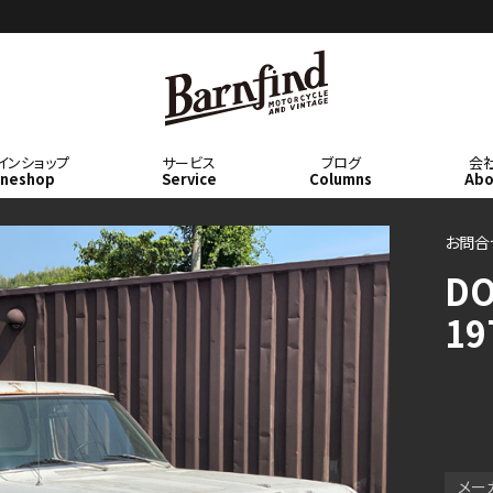
BARNFIN
インショップ
サービス
ブログ
会
ineshop
Service
Columns
Abo
D
お問合
D
19
メー