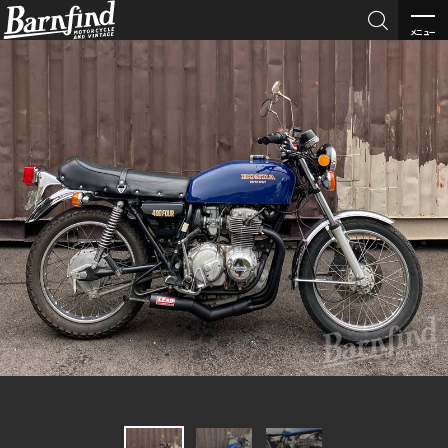

メニュー
BARNFI
ND