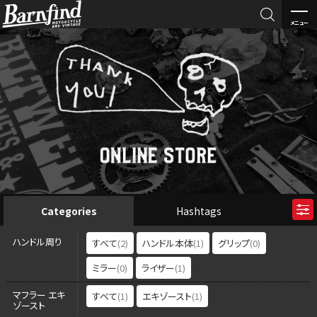

メニュー
BARNFI
ND
Categories
Hashtags
ハンドル周り
すべて
(2)
ハンドル本体
(1)
グリップ
(0)
ミラー
(0)
ライザー
(1)
マフラー エキ
すべて
(1)
エキゾースト
(1)
ゾースト