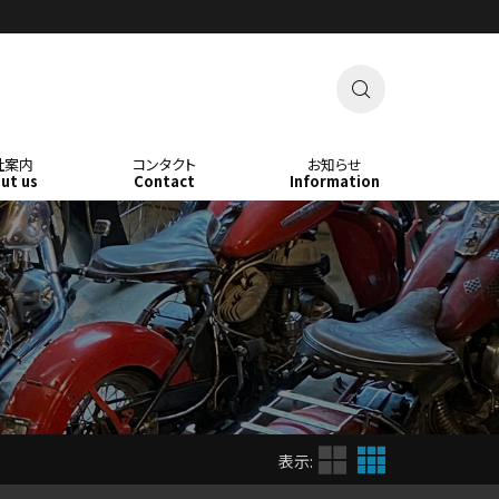

社案内
コンタクト
お知らせ
ut us
Contact
Information


表示: