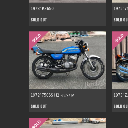
1978′ KZ650
1972′ 
SOLD OUT
SOLD OU
1972′ 750SS H2 マッハⅣ
1973′ Z
SOLD OUT
SOLD OU