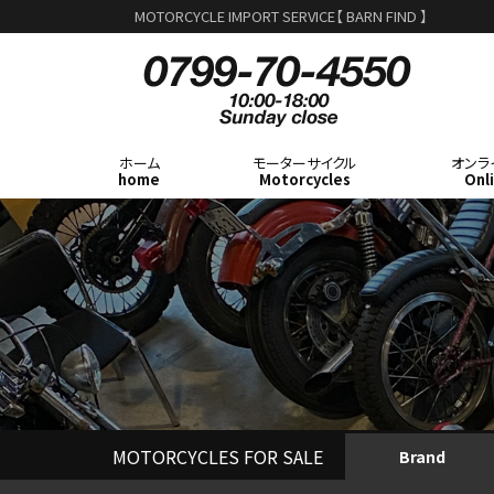
MOTORCYCLE IMPORT SERVICE【 BARN FIND 】
ホーム
モーターサイクル
オンラ
home
Motorcycles
Onl
MOTORCYCLES FOR SALE
Brand