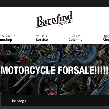
BARNFIN
インショップ
サービス
ブログ
会
ineshop
Service
Columns
Abo
D
Hashtags